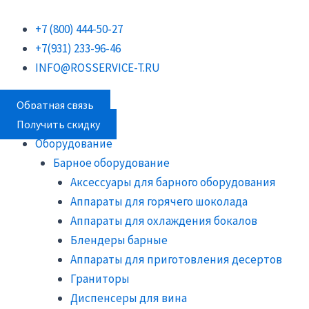
Перейти
Поиск
Поиск
Поиск
к
товаров
товаров
товаров
+7 (800) 444-50-27
содержимому
+7(931) 233-96-46
INFO@ROSSERVICE-T.RU
Обратная связь
Получить скидку
Оборудование
Барное оборудование
Аксессуары для барного оборудования
Аппараты для горячего шоколада
Аппараты для охлаждения бокалов
Блендеры барные
Аппараты для приготовления десертов
Граниторы
Диспенсеры для вина