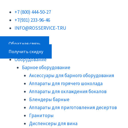
Перейти
Поиск
Поиск
Поиск
к
товаров
товаров
товаров
+7 (800) 444-50-27
содержимому
+7(931) 233-96-46
INFO@ROSSERVICE-T.RU
Обратная связь
Получить скидку
Оборудование
Барное оборудование
Аксессуары для барного оборудования
Аппараты для горячего шоколада
Аппараты для охлаждения бокалов
Блендеры барные
Аппараты для приготовления десертов
Граниторы
Диспенсеры для вина