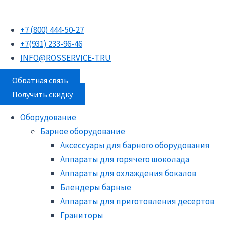
Перейти
Поиск
Поиск
Поиск
к
товаров
товаров
товаров
+7 (800) 444-50-27
содержимому
+7(931) 233-96-46
INFO@ROSSERVICE-T.RU
Обратная связь
Получить скидку
Оборудование
Барное оборудование
Аксессуары для барного оборудования
Аппараты для горячего шоколада
Аппараты для охлаждения бокалов
Блендеры барные
Аппараты для приготовления десертов
Граниторы