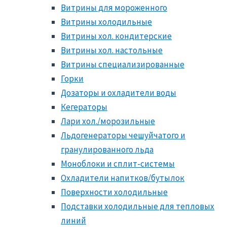
Витрины для мороженного
Витрины холодильные
Витрины хол. кондитерские
Витрины хол. настольные
Витрины специализированные
Горки
Дозаторы и охладители воды
Кегераторы
Лари хол./морозильные
Льдогенераторы чешуйчатого и
гранулированного льда
Моноблоки и сплит-системы
Охладители напитков/бутылок
Поверхности холодильные
Подставки холодильные для тепловых
линий