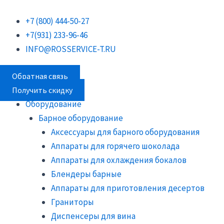
Перейти
Поиск
Поиск
Поиск
к
товаров
товаров
товаров
+7 (800) 444-50-27
содержимому
+7(931) 233-96-46
INFO@ROSSERVICE-T.RU
Обратная связь
Получить скидку
Оборудование
Барное оборудование
Аксессуары для барного оборудования
Аппараты для горячего шоколада
Аппараты для охлаждения бокалов
Блендеры барные
Аппараты для приготовления десертов
Граниторы
Диспенсеры для вина