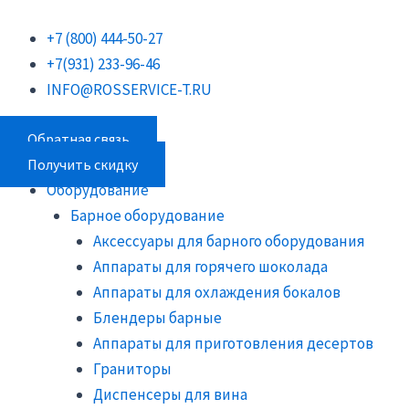
Перейти
Поиск
Поиск
Поиск
к
товаров
товаров
товаров
+7 (800) 444-50-27
содержимому
+7(931) 233-96-46
INFO@ROSSERVICE-T.RU
Обратная связь
Получить скидку
Оборудование
Барное оборудование
Аксессуары для барного оборудования
Аппараты для горячего шоколада
Аппараты для охлаждения бокалов
Блендеры барные
Аппараты для приготовления десертов
Граниторы
Диспенсеры для вина