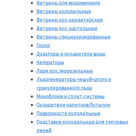
Витрины для мороженного
Витрины холодильные
Витрины хол. кондитерские
Витрины хол. настольные
Витрины специализированные
Горки
Дозаторы и охладители воды
Кегераторы
Лари хол./морозильные
Льдогенераторы чешуйчатого и
гранулированного льда
Моноблоки и сплит-системы
Охладители напитков/бутылок
Поверхности холодильные
Подставки холодильные для тепловых
линий