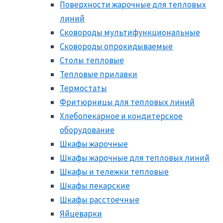
Поверхности жарочные для тепловых
линий
Сковороды мультифункциональные
Сковороды опрокидываемые
Столы тепловые
Тепловые прилавки
Термостаты
Фритюрницы для тепловых линий
Хлебопекарное и кондитерское
оборудование
Шкафы жарочные
Шкафы жарочные для тепловых линий
Шкафы и тележки тепловые
Шкафы пекарские
Шкафы расстоечные
Яйцеварки