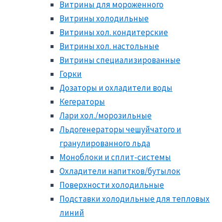
Витрины для мороженного
Витрины холодильные
Витрины хол. кондитерские
Витрины хол. настольные
Витрины специализированные
Горки
Дозаторы и охладители воды
Кегераторы
Лари хол./морозильные
Льдогенераторы чешуйчатого и
гранулированного льда
Моноблоки и сплит-системы
Охладители напитков/бутылок
Поверхности холодильные
Подставки холодильные для тепловых
линий