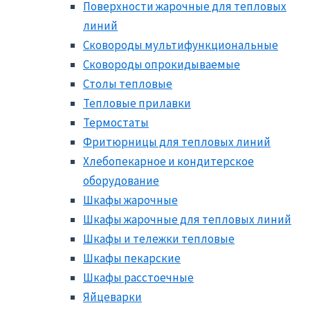
Поверхности жарочные для тепловых
линий
Сковороды мультифункциональные
Сковороды опрокидываемые
Столы тепловые
Тепловые прилавки
Термостаты
Фритюрницы для тепловых линий
Хлебопекарное и кондитерское
оборудование
Шкафы жарочные
Шкафы жарочные для тепловых линий
Шкафы и тележки тепловые
Шкафы пекарские
Шкафы расстоечные
Яйцеварки