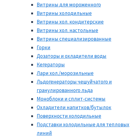
Витрины для мороженного
Витрины холодильные
Витрины хол. кондитерские
Витрины хол. настольные
Витрины специализированные
Горки
Дозаторы и охладители воды
Кегераторы
Лари хол./морозильные
Льдогенераторы чешуйчатого и
гранулированного льда
Моноблоки и сплит-системы
Охладители напитков/бутылок
Поверхности холодильные
Подставки холодильные для тепловых
линий