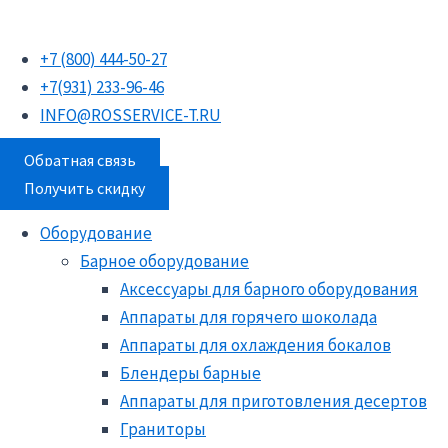
Перейти
Поиск
Поиск
Поиск
к
товаров
товаров
товаров
+7 (800) 444-50-27
содержимому
+7(931) 233-96-46
INFO@ROSSERVICE-T.RU
Обратная связь
Получить скидку
Оборудование
Барное оборудование
Аксессуары для барного оборудования
Аппараты для горячего шоколада
Аппараты для охлаждения бокалов
Блендеры барные
Аппараты для приготовления десертов
Граниторы