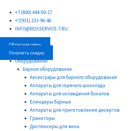
Перейти
Поиск
Поиск
Поиск
к
товаров
товаров
товаров
+7 (800) 444-50-27
содержимому
+7(931) 233-96-46
INFO@ROSSERVICE-T.RU
Обратная связь
Получить скидку
Оборудование
Барное оборудование
Аксессуары для барного оборудования
Аппараты для горячего шоколада
Аппараты для охлаждения бокалов
Блендеры барные
Аппараты для приготовления десертов
Граниторы
Диспенсеры для вина