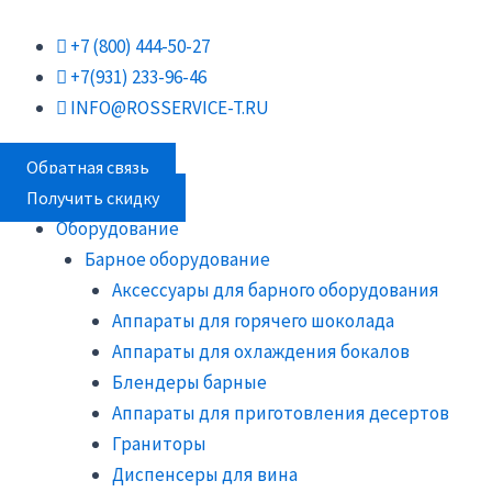
Перейти
Поиск
Поиск
Поиск
к
товаров
товаров
товаров
+7 (800) 444-50-27
содержимому
+7(931) 233-96-46
INFO@ROSSERVICE-T.RU
Обратная связь
Получить скидку
Оборудование
Барное оборудование
Аксессуары для барного оборудования
Аппараты для горячего шоколада
Аппараты для охлаждения бокалов
Блендеры барные
Аппараты для приготовления десертов
Граниторы
Диспенсеры для вина